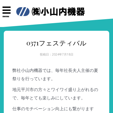
コ
ン
テ
menu
ン
ツ
へ
ス
キ
0371フェスティバル
ッ
プ
投稿日：2024年7月18日
弊社小山内機器では、毎年社長夫人主催の夏
祭りを行っています。
地元平川市の方々とワイワイ盛り上がれるの
で、毎年とても楽しみにしています。
仕事のモチベーション向上にも繋がります