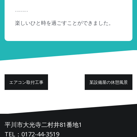
………
楽しいひと時を過ごすことができました。
投
エアコン取付工事
某設備屋の休憩風景
稿
ナ
ビ
ゲ
平川市大光寺二村井81番地1
ー
TEL：0172-44-3519