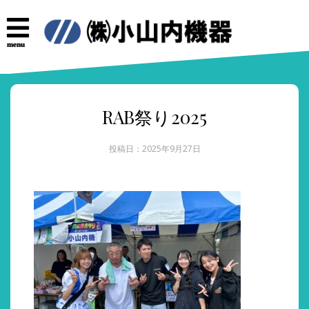
コ
ン
テ
menu
ン
ツ
へ
ス
キ
RAB祭り2025
ッ
プ
投稿日：2025年9月27日