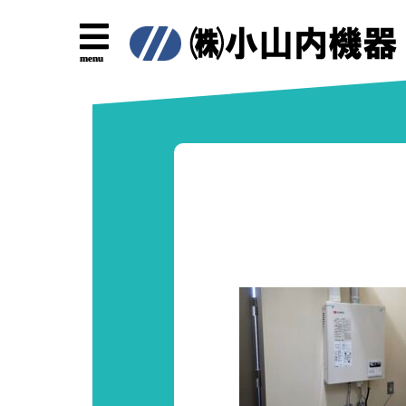
コ
ン
テ
menu
ン
ツ
へ
ス
キ
ッ
プ